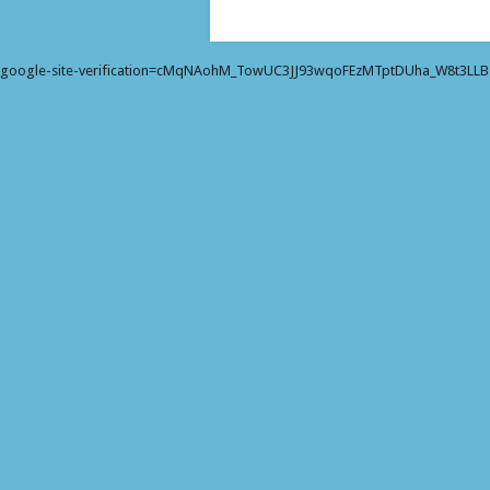
google-site-verification=cMqNAohM_TowUC3JJ93wqoFEzMTptDUha_W8t3LL