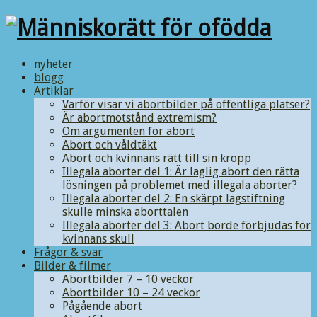
nyheter
blogg
Artiklar
Varför visar vi abortbilder på offentliga platser?
Är abortmotstånd extremism?
Om argumenten för abort
Abort och våldtäkt
Abort och kvinnans rätt till sin kropp
Illegala aborter del 1: Är laglig abort den rätta
lösningen på problemet med illegala aborter?
Illegala aborter del 2: En skärpt lagstiftning
skulle minska aborttalen
Illegala aborter del 3: Abort borde förbjudas för
kvinnans skull
Frågor & svar
Bilder & filmer
Abortbilder 7 – 10 veckor
Abortbilder 10 – 24 veckor
Pågående abort