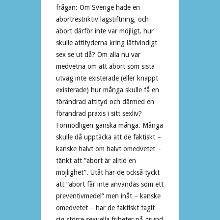
frågan: Om Sverige hade en
abortrestriktiv lagstiftning, och
abort därför inte var möjligt, hur
skulle attityderna kring lättvindigt
sex se ut då? Om alla nu var
medvetna om att abort som sista
utväg inte existerade (eller knappt
existerade) hur många skulle få en
förändrad attityd och därmed en
förändrad praxis i sitt sexliv?
Förmodligen ganska många. Många
skulle då upptäcka att de faktiskt –
kanske halvt om halvt omedvetet –
tänkt att ”abort är alltid en
möjlighet”. Utåt har de också tyckt
att ”abort får inte användas som ett
preventivmedel” men inåt – kanske
omedvetet – har de faktiskt tagit
sig större sexuella friheter på grund