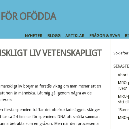
NYHETER
BLOGG
ARTIKLAR
FRÅGOR & SVAR
B
SKLIGT LIV VETENSKAPLIGT
Sök efter
SENASTE
Abort
MRO-po
mänskligt liv börjar är förstås viktig om man menar att en
livet?
 att hon är människa. Låt mig gå igenom några av de
MRO-p
uterats.
rätt ti
en första spermien träffar det obefruktade ägget, stänger
”Barnm
Det tar ca 24 timmar för spermiens DNA att smälta samman
MRO-p
unna betrakta som en gråzon. Men när den processen är