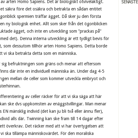
 av arten Homo Sapiens. Det är biologiskt otvivelaktigt.
SENAST
det säkra före det osäkra och betrakta en sådan entitet
onblick spermien träffar ägget. Då sker ju den första
en ny biologisk enhet. Allt som sker från det ögonblicken
ruktade ägget, och inte en utveckling som ”prackas på”
med det). Denna interna utveckling är ett tydligt bevis för
tet, som dessutom tillhör arten Homo Sapiens. Detta borde
 att vi ska betrakta detta som en människa.
er sig befruktningen som gräns och menar att eftersom
 finns där inte en individuell människa än. Under dag 4-5
ringen mellan de celler som kommer utveckla embryot och
sterhinnan.
fferentiering av celler räcker för att vi ska säga att här
” kan ske dvs uppkomsten av enäggstvillingar. Man menar
 EN mänsklig individ (det kan ju bli två eller ännu fler),
divid alls där. Twinning kan ske fram till 14 dagar efter
ett överkrav. Det räcker med att vi har övertygelsen att
 vi ska tillämpa människovärdet. För den moraliska