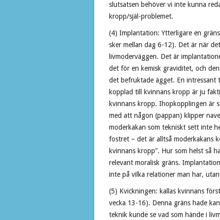
slutsatsen behöver vi inte kunna reda
kropp/själ-problemet.
(4) Implantation: Ytterligare en grän
sker mellan dag 6-12). Det är när det 
livmoderväggen. Det är implantation
det för en kemisk graviditet, och den
det befruktade ägget. En intressant ta
kopplad till kvinnans kropp är ju fakti
kvinnans kropp. Ihopkopplingen är sål
med att någon (pappan) klipper navels
moderkakan som tekniskt sett inte he
fostret – det är alltså moderkakans ko
kvinnans kropp”. Hur som helst så har
relevant moralisk gräns. Implantatio
inte på vilka relationer man har, ut
(5) Kvickningen: kallas kvinnans förs
vecka 13-16). Denna gräns hade kans
teknik kunde se vad som hände i livm