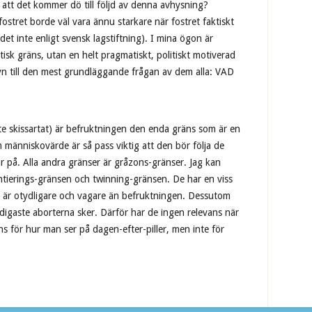
t att det kommer dö till följd av denna avhysning?
fostret borde väl vara ännu starkare när fostret faktiskt
et inte enligt svensk lagstiftning). I mina ögon är
 etisk gräns, utan en helt pragmatiskt, politiskt motiverad
yn till den mest grundläggande frågan av dem alla: VAD
ite skissartat) är befruktningen den enda gräns som är en
 människovärde är så pass viktig att den bör följa de
 på. Alla andra gränser är gråzons-gränser. Jag kan
rentierings-gränsen och twinning-gränsen. De har en viss
a är otydligare och vagare än befruktningen. Dessutom
idigaste aborterna sker. Därför har de ingen relevans när
ns för hur man ser på dagen-efter-piller, men inte för