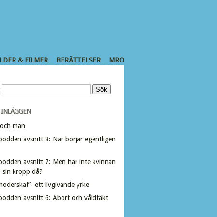
ILDER & FILMER
BERÄTTELSER
MRO
:
 INLÄGGEN
 och män
dden avsnitt 8: När börjar egentligen
odden avsnitt 7: Men har inte kvinnan
ll sin kropp då?
oderska!”- ett livgivande yrke
odden avsnitt 6: Abort och våldtäkt