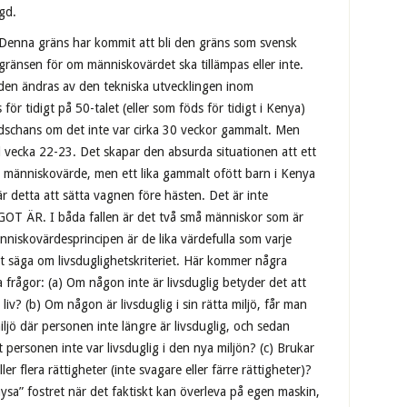
gd.
: Denna gräns har kommit att bli den gräns som svensk
gränsen för om människovärdet ska tillämpas eller inte.
 den ändras av den tekniska utvecklingen inom
ör tidigt på 50-talet (eller som föds för tidigt i Kenya)
adschans om det inte var cirka 30 veckor gammalt. Men
l vecka 22-23. Det skapar den absurda situationen att ett
r människovärde, men ett lika gammalt ofött barn i Kenya
 detta att sätta vagnen före hästen. Det är inte
OT ÄR. I båda fallen är det två små människor som är
änniskovärdesprincipen är de lika värdefulla som varje
t säga om livsduglighetskriteriet. Här kommer några
a frågor: (a) Om någon inte är livsduglig betyder det att
iv? (b) Om någon är livsduglig i sin rätta miljö, får man
 miljö där personen inte längre är livsduglig, och sedan
t personen inte var livsduglig i den nya miljön? (c) Brukar
er flera rättigheter (inte svagare eller färre rättigheter)?
vhysa” fostret när det faktiskt kan överleva på egen maskin,