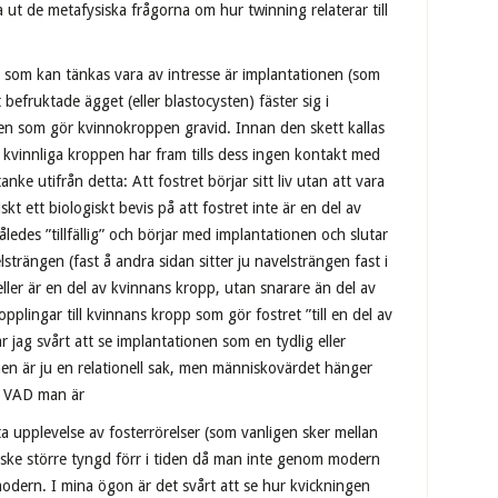
 ut de metafysiska frågorna om hur twinning relaterar till
s som kan tänkas vara av intresse är implantationen (som
befruktade ägget (eller blastocysten) fäster sig i
en som gör kvinnokroppen gravid. Innan den skett kallas
 kvinnliga kroppen har fram tills dess ingen kontakt med
nke utifrån detta: Att fostret börjar sitt liv utan att vara
skt ett biologiskt bevis på att fostret inte är en del av
edes ”tillfällig” och börjar med implantationen och slutar
trängen (fast å andra sidan sitter ju navelsträngen fast i
ller är en del av kvinnans kropp, utan snarare än del av
pplingar till kvinnans kropp som gör fostret ”till en del av
 jag svårt att se implantationen som en tydlig eller
nen är ju en relationell sak, men människovärdet hänger
an VAD man är
ta upplevelse av fosterrörelser (som vanligen sker mellan
ke större tyngd förr i tiden då man inte genom modern
odern. I mina ögon är det svårt att se hur kvickningen