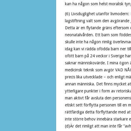
kan ha någon som helst moralisk tyn
(6) Livsduglighet utanför livmodern
lagstiftning valt som den avgörande 
Detta är en flytande gräns eftersom
neonatalvården. Ett barn som föddes f
skulle inte ha någon rimlig överlevn
idag kan vi rädda ofödda barn ner til
ofött barn på 24 veckor i Sverige ha
saknar människovärde. I mina ögon är
medicinsk teknik som avgör VAD NÅG
precis lika utvecklade – och enligt m
annan människa. Det finns mycket at
ytterligare punkter i form av retorisk
man aktivt får avsluta den personens l
etiskt sett förflytta personen till en
rättfärdiga detta förflyttande med at
inte större behov innebära starkare ell
(d)Är det rimligt att man inte får ”a