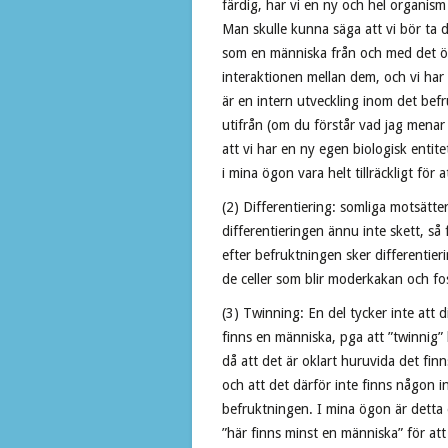
färdig, har vi en ny och hel organism
Man skulle kunna säga att vi bör ta 
som en människa från och med det ög
interaktionen mellan dem, och vi har 
är en intern utveckling inom det bef
utifrån (om du förstår vad jag menar 
att vi har en ny egen biologisk enti
i mina ögon vara helt tillräckligt för
(2) Differentiering: somliga motsätt
differentieringen ännu inte skett, så
efter befruktningen sker differentie
de celler som blir moderkakan och fo
(3) Twinning: En del tycker inte att di
finns en människa, pga att ”twinnig
då att det är oklart huruvida det finns
och att det därför inte finns någon in
befruktningen. I mina ögon är detta 
”här finns minst en människa” för att