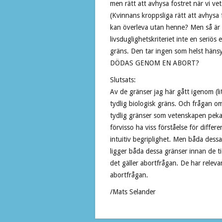
men rätt att avhysa fostret när vi ve
(Kvinnans kroppsliga rätt att avhysa 
kan överleva utan henne? Men så är d
livsduglighetskriteriet inte en seriös
gräns. Den tar ingen som helst häns
DÖDAS GENOM EN ABORT?
Slutsats:
Av de gränser jag här gått igenom (l
tydlig biologisk gräns. Och frågan om
tydlig gränser som vetenskapen pekar
förvisso ha viss förståelse för diffe
intuitiv begriplighet. Men båda dess
ligger båda dessa gränser innan de t
det gäller abortfrågan. De har releva
abortfrågan.
/Mats Selander