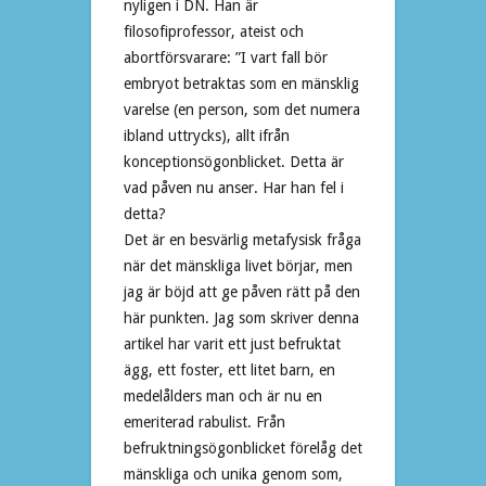
nyligen i DN. Han är
filosofiprofessor, ateist och
abortförsvarare: ”I vart fall bör
embryot betraktas som en mänsklig
varelse (en person, som det numera
ibland uttrycks), allt ifrån
konceptionsögonblicket. Detta är
vad påven nu anser. Har han fel i
detta?
Det är en besvärlig metafysisk fråga
när det mänskliga livet börjar, men
jag är böjd att ge påven rätt på den
här punkten. Jag som skriver denna
artikel har varit ett just befruktat
ägg, ett foster, ett litet barn, en
medelålders man och är nu en
emeriterad rabulist. Från
befruktningsögonblicket förelåg det
mänskliga och unika genom som,