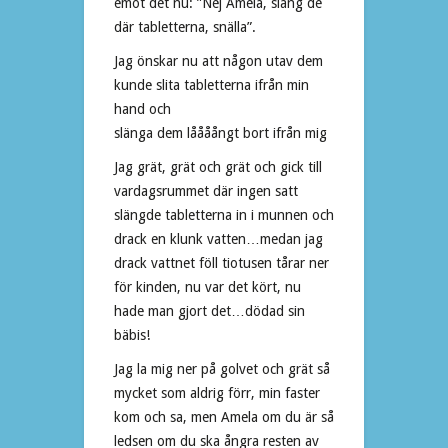
emot det nu: ”Nej Amela, släng de
där tabletterna, snälla”.
Jag önskar nu att någon utav dem
kunde slita tabletterna ifrån min
hand och
slänga dem låååångt bort ifrån mig
Jag grät, grät och grät och gick till
vardagsrummet där ingen satt
slängde tabletterna in i munnen och
drack en klunk vatten…medan jag
drack vattnet föll tiotusen tårar ner
för kinden, nu var det kört, nu
hade man gjort det…dödad sin
bäbis!
Jag la mig ner på golvet och grät så
mycket som aldrig förr, min faster
kom och sa, men Amela om du är så
ledsen om du ska ångra resten av