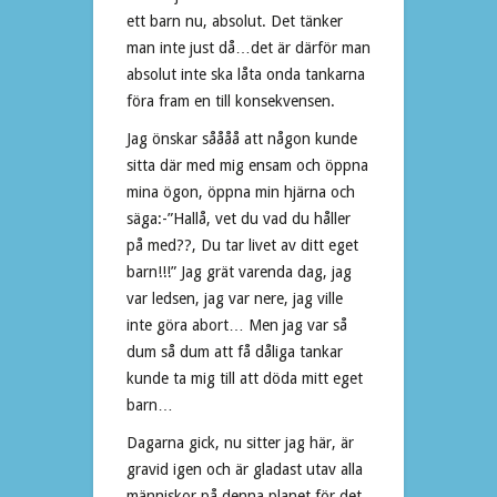
ett barn nu, absolut. Det tänker
man inte just då…det är därför man
absolut inte ska låta onda tankarna
föra fram en till konsekvensen.
Jag önskar såååå att någon kunde
sitta där med mig ensam och öppna
mina ögon, öppna min hjärna och
säga:-”Hallå, vet du vad du håller
på med??, Du tar livet av ditt eget
barn!!!” Jag grät varenda dag, jag
var ledsen, jag var nere, jag ville
inte göra abort… Men jag var så
dum så dum att få dåliga tankar
kunde ta mig till att döda mitt eget
barn…
Dagarna gick, nu sitter jag här, är
gravid igen och är gladast utav alla
människor på denna planet för det.