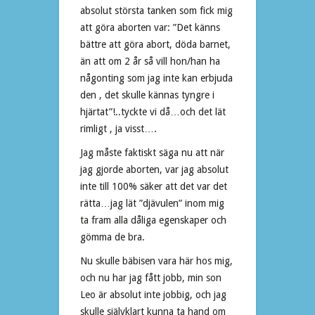
absolut största tanken som fick mig
att göra aborten var: ”Det känns
bättre att göra abort, döda barnet,
än att om 2 år så vill hon/han ha
någonting som jag inte kan erbjuda
den , det skulle kännas tyngre i
hjärtat”!..tyckte vi då…och det lät
rimligt , ja visst….
Jag måste faktiskt säga nu att när
jag gjorde aborten, var jag absolut
inte till 100% säker att det var det
rätta…jag lät ”djävulen” inom mig
ta fram alla dåliga egenskaper och
gömma de bra.
Nu skulle bäbisen vara här hos mig,
och nu har jag fått jobb, min son
Leo är absolut inte jobbig, och jag
skulle självklart kunna ta hand om