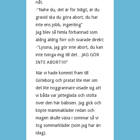
nåt.
-”Nahe du, det är för tidigt, är du
gravid ska du göra abort, du har
inte ens jobb, ingenting”
Jag blev så himla förbannad som
aldrig aldrig förr och svarade direkt:
-”Lyssna, jag gör inte abort, du kan
inte tvinga mig till det…JAG GÖR
INTE ABORT!!!!”
När vi hade kommit fram till
Göteborg och pratat lite mer om
det lite noggrannare visade sig att
vi båda var jätteglada och stolta
över den här bäbisen. Jag gick och
köpte mammakläder redan och
magen skulle växa i sommar så vi
tog sommarkläder (som jag har än
idag).